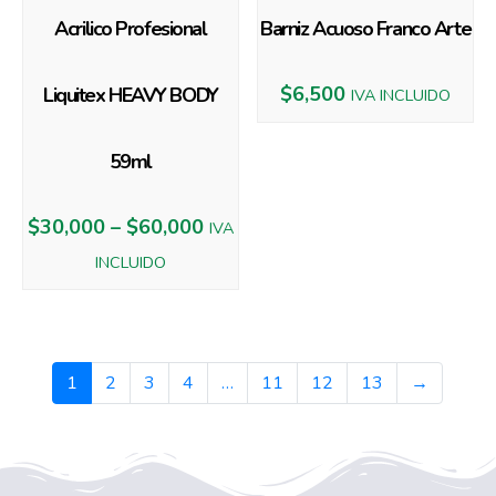
Acrilico Profesional
Barniz Acuoso Franco Arte
$
6,500
Liquitex HEAVY BODY
IVA INCLUIDO
59ml
$
30,000
–
$
60,000
IVA
INCLUIDO
1
2
3
4
…
11
12
13
→