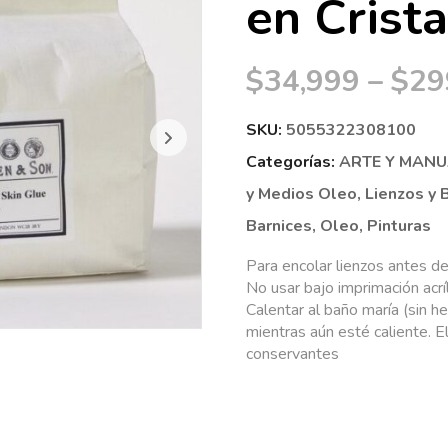
en Crista
$
34,999
–
$
29
SKU:
5055322308100
Categorías:
ARTE Y MAN
y Medios Oleo
,
Lienzos y 
Barnices
,
Oleo
,
Pinturas
Para encolar lienzos antes de
No usar bajo imprimación acrí
Calentar al baño maría (sin he
mientras aún esté caliente. 
conservantes