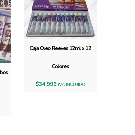
Caja Oleo Reeves 12ml x 12
Colores
ubos
$
34,999
IVA INCLUIDO