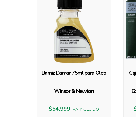
Barniz Damar 75ml para Oleo
Ca
Winsor & Newton
C
$
54,999
IVA INCLUIDO