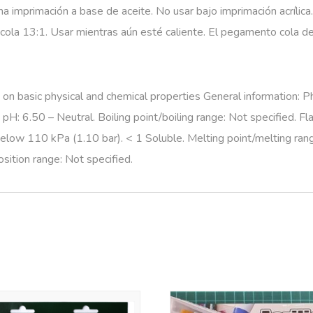
na imprimación a base de aceite. No usar bajo imprimación acrílic
 encola 13:1. Usar mientras aún esté caliente. El pegamento cola 
 on basic physical and chemical properties General information: P
pH: 6.50 – Neutral. Boiling point/boiling range: Not specified. Fl
Below 110 kPa (1.10 bar). < 1 Soluble. Melting point/melting rang
ition range: Not specified.