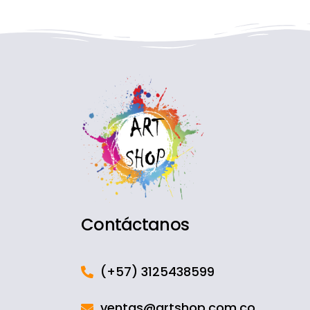
Contáctanos
(+57) 3125438599
ventas@artshop.com.co