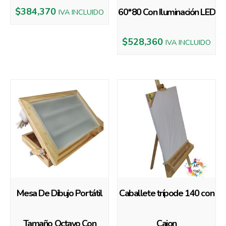
$
384,370
60*80 Con Iluminación LED
IVA INCLUIDO
$
528,360
IVA INCLUIDO
Mesa De Dibujo Portátil
Caballete trípode 140 con
Tamaño Octavo Con
Cajon